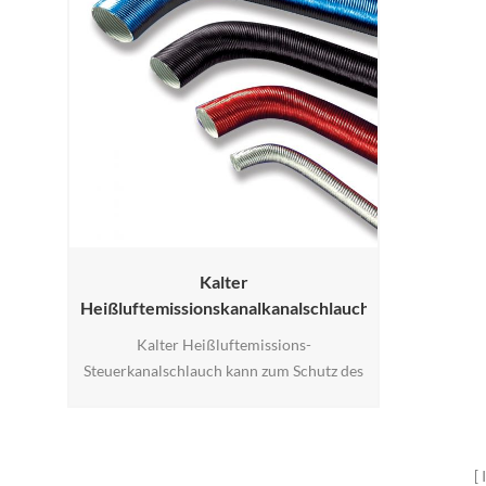
Kalter
Heißluftemissionskanalkanalschlauch
Kalter Heißluftemissions-
Steuerkanalschlauch kann zum Schutz des
Schlauchs, des Drahts, des Rohrs und des
Abgasens verwendet werden.
Kundenspezifische Länge auf REUQEST.
Als Fabrik können wir viele Materialien,