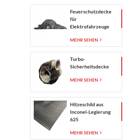
Feuerschutzdecke
für
Elektrofahrzeuge
zur
MEHR SEHEN
Brandbekämpfung in
Elektroautos und
Pkw.
Turbo-
Sicherheitsdecke
MEHR SEHEN
Hitzeschild aus
Inconel-Legierung
625
MEHR SEHEN