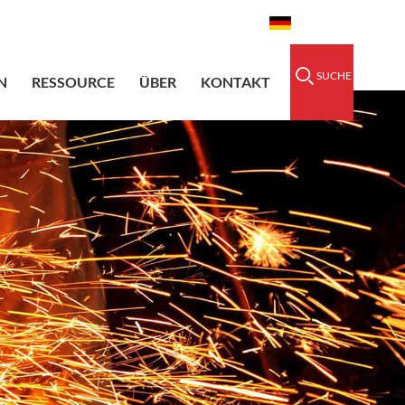
idedsleeve.com
0086-15856303740
Deutsch
SUCHE
N
RESSOURCE
ÜBER
KONTAKT