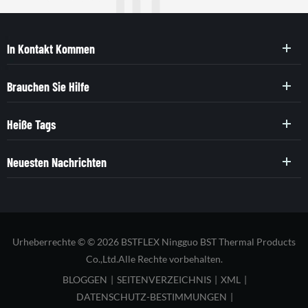
In Kontakt Kommen
Brauchen Sie Hilfe
Heiße Tags
Neuesten Nachrichten
Urheberrechte © © 2026 BSTFLEX Ningguo BST Thermal Products
Co.,Ltd.Alle Rechte vorbehalten.
BLOGGEN
|
SEITENVERZEICHNIS
|
XML
|
DATENSCHUTZ-BESTIMMUNGEN
|