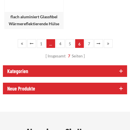
flach aluminiert Glassfibel
Wärmereflektierende Hülse
1
4
5
7
...
6
Insgesamt
7
Seiten
Kategorien
Neue Produkte