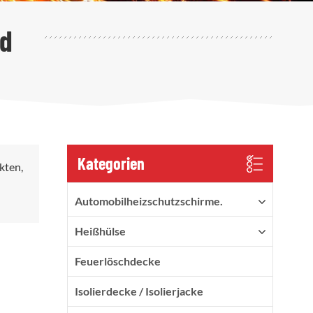
nd
Kategorien
kten,
Automobilheizschutzschirme.
Heißhülse
Feuerlöschdecke
Isolierdecke / Isolierjacke