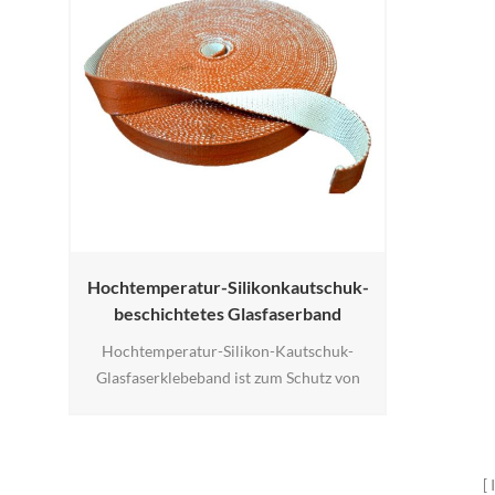
Hochtemperatur-Silikonkautschuk-
beschichtetes Glasfaserband
Hochtemperatur-Silikon-Kautschuk-
Glasfaserklebeband ist zum Schutz von
Schläuchen, Drähten und Kabeln aus den
Gefahren hoher Hitze und gelegentlich
Flamme. Es schützt kontinuierlich auf 500
° F / 260 ° C und bleibt einem