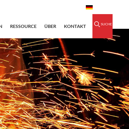
idedsleeve.com
0086-15856303740
Deutsch
SUCHE
N
RESSOURCE
ÜBER
KONTAKT